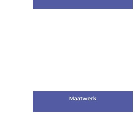
Alle producten
voor kunststofverwerking
Webshop
Maatwerk