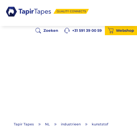
Zoeken
+31 591 39 00 59
Webshop
Tapir Tapes
NL
industrieen
kunststof
9
9
9