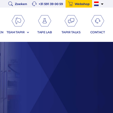
Zoeken
+31 591 39 00 59
Webshop
EN
TEAM TAPIR
TAPE LAB
TAPIR TALKS
CONTACT