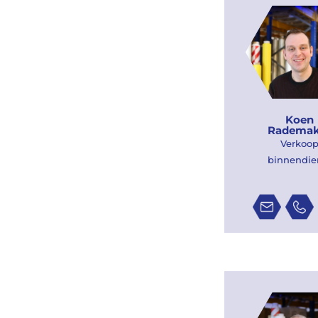
Koen
Rademak
Verkoo
binnendie