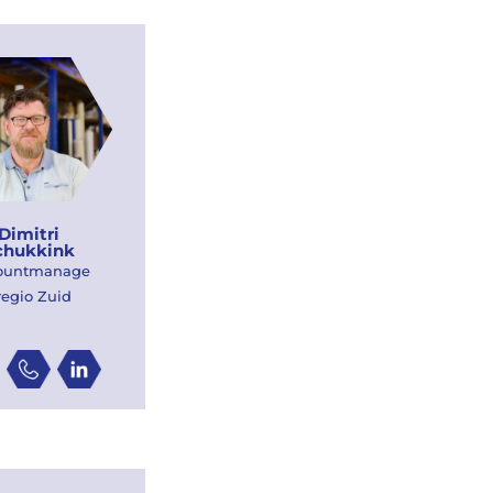
Dimitri
chukkink
ountmanage
 regio Zuid