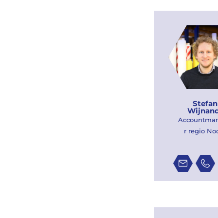
Stefan
Wijnan
Accountma
r regio No