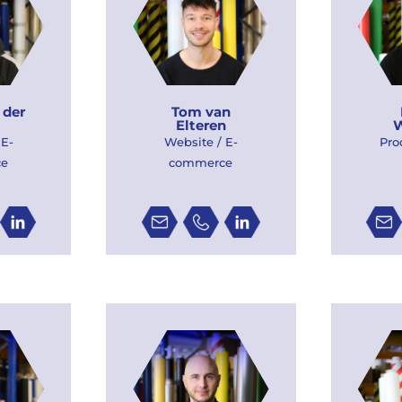
 der
Tom van
Elteren
W
 E-
Website / E-
Pro
ce
commerce