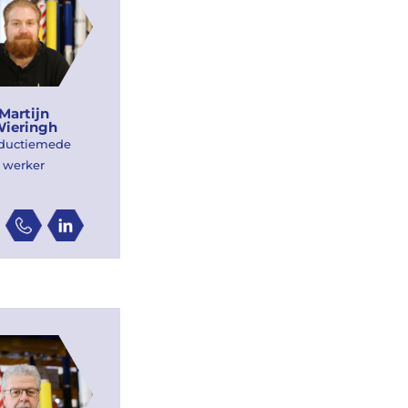
Martijn
ieringh
ductiemede
werker