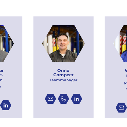
er
Onno
is
Compeer
n
Teammanager
p
r