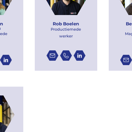
an
Rob Boelen
Be
n
Productiemede
mede
Ma
werker