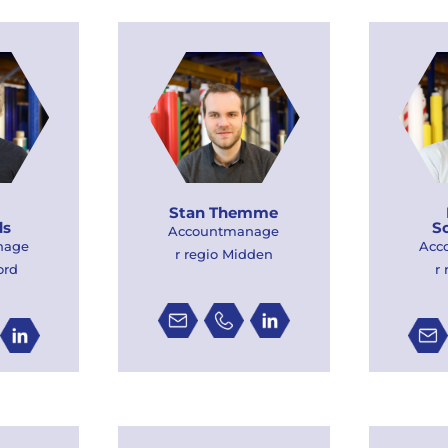
Stan Themme
ds
S
Accountmanage
nage
Acc
r regio Midden
ord
r