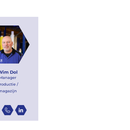
Wim Dol
Manager
roductie /
magazijn