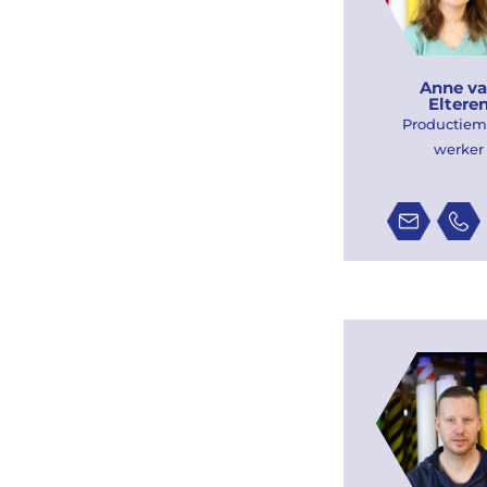
Anne v
Eltere
Productie
werker