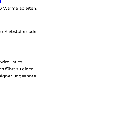
M
D Wärme ableiten.
r Klebstoffes oder
wird, ist es
s führt zu einer
designer ungeahnte