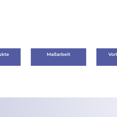
ukte
Maßarbeit
Vor
ukte
Maßarbeit
Vor
uchtung
für LED-Beleuchtung
Erste Hilf