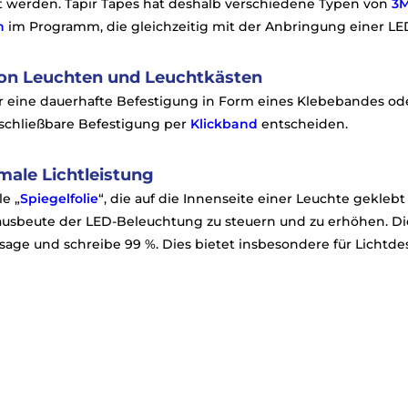
st werden. Tapir Tapes hat deshalb verschiedene Typen von
3
n
im Programm, die gleichzeitig mit der Anbringung einer LE
on Leuchten und Leuchtkästen
ür eine dauerhafte Befestigung in Form eines Klebebandes ode
rschließbare Befestigung per
Klickband
entscheiden.
imale Lichtleistung
le „
Spiegelfolie
“, die auf die Innenseite einer Leuchte geklebt 
ausbeute der LED-Beleuchtung zu steuern und zu erhöhen. Die
 sage und schreibe 99 %. Dies bietet insbesondere für Licht