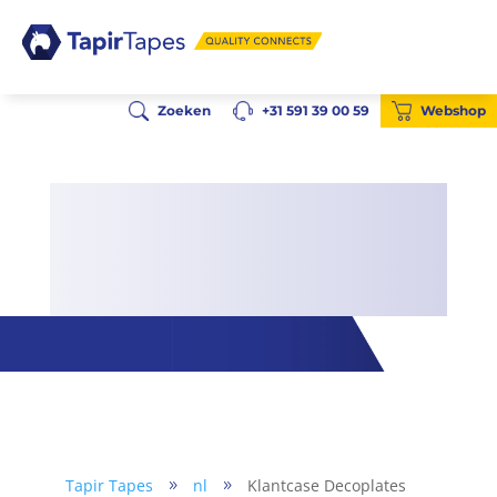
Zoeken
+31 591 39 00 59
Webshop
Tapir Tapes
nl
Klantcase Decoplates
9
9