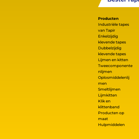
Producten
Industriële tapes
van Tapir
Enkelzijdig
klevende tapes
Dubbelzijdig
klevende tapes
Lijmen en kitten
Tweecomponente
nlijmen
Oplosmiddelenlij
men
Smeltlijmen
Lijmkitten
Klik en
klittenband
Producten op
maat
Hulpmiddelen