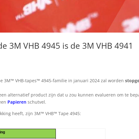
r de 3M VHB 4945 is de 3M VHB 4941
 de 3M™ VHB-tapes™ 4945-familie in januari 2024 zal worden
stopg
en alternatief product zijn dat u zou kunnen evalueren om te bepa
een
Papieren
schutvel.
kking heeft, zijn 3M™ VHB™ Tape 4945:
ing